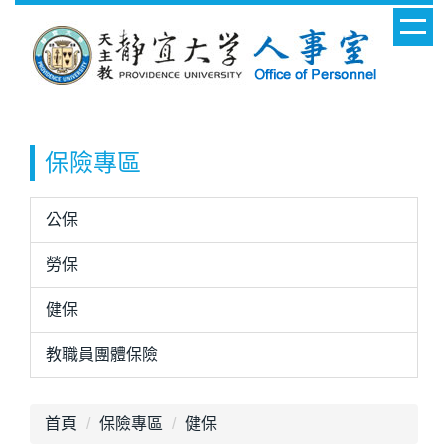
跳
到
主
要
內
容
保險專區
區
公保
勞保
健保
教職員團體保險
首頁
保險專區
健保