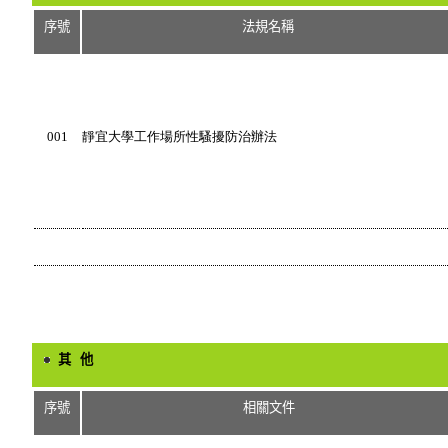
序號
法規名稱
001
靜宜大學工作場所性騷擾防治辦法
其 他
序號
相關文件