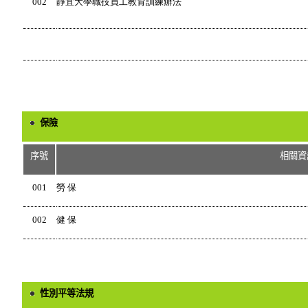
002
靜宜大學職技員工教育訓練辦法
保險
序號
相關資
001
勞
保
002
健
保
性別平等法規