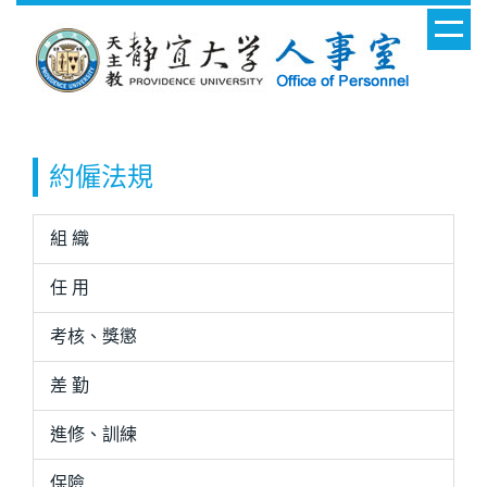
跳
到
主
要
內
容
約僱法規
區
組 織
任 用
考核、獎懲
差 勤
進修、訓練
保險