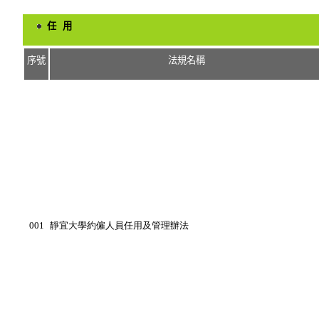
任 用
序號
法規名稱
001
靜宜大學約僱人員任用及管理辦法