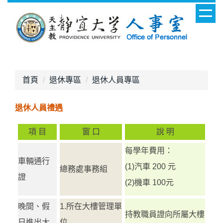
跳
到
主
要
內
容
區
首頁
退休專區
退休人員專區
退休人員禮遇
項 目
窗 口
說 明
每學年費用：
車輛通行
(1)汽車 200 元
總務處事務組
證
(2)機車 100元
晚間、假
1.所在大樓管理單
持教職員證向所屬大樓
日進出大
位