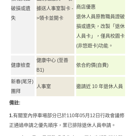
商店優惠
破損或遺
據送人事室製卡 -
退休人員原教職員證破
失
>領卡並開卡
損或遺失，改製「退休
人員卡」，僅具校園卡
(非悠遊卡)功能。
健康中心 (至善
健康檢查
依合約價(自費)
B1)
新春(尾牙)
人事室
邀請近 10 年退休人員
團拜
備註:
1.
有關室內停車場部分已於110年05月12日行政會議修
正通過申請之優先順序，業已排除退休人員申請。