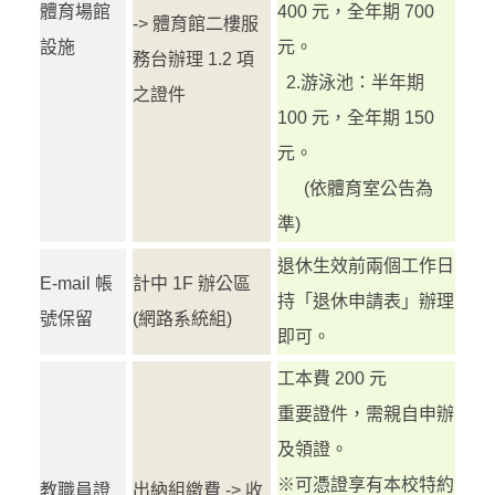
體育場館
400 元，全年期 700
-> 體育館二樓服
設施
元。
務台辦理 1.2 項
2.游泳池：半年期
之證件
100 元，全年期 150
元。
(依體育室公告為
準)
退休生效前兩個工作日
E-mail 帳
計中 1F 辦公區
持「退休申請表」辦理
號保留
(網路系統組)
即可。
工本費 200 元
重要證件，需親自申辦
及領證。
※可憑證享有本校特約
教職員證
出納組繳費 -> 收